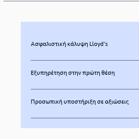
Ασφαλιστική κάλυψη Lloyd's
Η ασφαλιστική κάλυψη πραγματοποιείται από τη βρετανι
ασφαλιστική εταιρεία στον κόσμο. Αυτό μας επιτρέπει να
Εξυπηρέτηση στην πρώτη θέση
αυτούς και να βρίσκουμε ολοκληρωμένη ασφαλιστική κάλυ
Όταν είστε ασφαλισμένος στην Taurus, επωφεληθείτε από
οποίες υπερέχουμε από την πρώτη μέρα. Στον Ταύρο, θέσ
Προσωπική υποστήριξη σε αξιώσεις
προτεραιοτήτων μας. Αυτό αντικατοπτρίζεται στην προσ
Σε εμάς, η υπηρεσία δεν τελειώνει μόλις υπογράψετε τις 
διαδικασία. Ξεκινώντας με την παροχή αποτελεσματικής,
στενή νομική υποστήριξη μέχρι το τέλος της διαδικασίας.