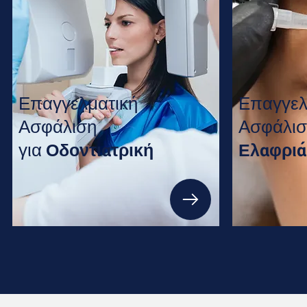
Επαγγελματική
Επαγγελ
Ασφάλιση
Ασφάλισ
για
Οδοντιατρική
Ελαφριά