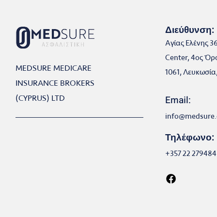
Διεύθυνση:
Αγίας Ελένης 3
Cent
er, 4ος Όρ
MEDSURE MEDICARE
1061, Λευκωσία
INSURANCE BROKERS
(CYPRUS) LTD
Email:
info@medsu
re
Τηλέφωνο:
+357 22 2
79484